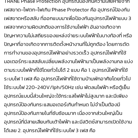
TRANE Phase Protection อุปกรณ์ป้องกันความเสียหายจาก
เฟสขาด-ไฟตก-ไฟเกิน Phase Protector คือ อุปกรณ์ป้องกัน
เฟสขาดหรือสลับ ที่ออกแบบมาเพื่อป้องกันอุปกรณ์ไฟฟ้าแบบ 3
เฟสจากความผิดปกติของการใช้งานไฟฟ้า อันอาจเกิดจาก
ปัญหาความไม่เสถียรของแหล่งจ่ายระบบไฟฟ้าในบางท้องที่ หรือ
ปัญหาที่อาจเกิดจากการติดตั้งหน้างานที่ไม่ถูกต้อง โดยการตัด
การทำงานของอุปกรณ์ไฟฟ้าอย่างรวดเร็ว อุปกรณ์ไฟฟ้าที่ใช้
มอเตอร์กระแสสลับเปลี่ยนพลังงานไฟฟ้ามาเป็นพลังงานกล แบ่ง
ตามระบบไฟฟ้าที่ใช้โดยทั่วไปได้ 2 แบบ คือ 1. อุปกรณ์ไฟฟ้าที่ใช้
ระบบไฟ 1 เฟส คือ อุปกรณ์ไฟฟ้าที่ใช้ตามบ้านพักอาศัยโดยทั่วไป
ใช้ระบบไฟ 220-240V/1ph/50Hz เช่น พัดลมไฟฟ้า หรือตู้เย็น
อุปกรณ์แบบนี้ส่วนใหญ่จะใช้กระแสไฟฟ้าไม่สูงมาก และมีเพียง
อุปกรณ์ป้องกันกระแสมอเตอร์เกินกำหนด ไม่จำเป็นต้องมี
อุปกรณ์ป้องกันภายในที่ซับซ้อนมาก เนื่องจากส่วนใหญ่เป็น
อุปกรณ์ที่มีสายเสียบกับเต้าไฟฟ้า และมีสวิตช์สามารถเปิดใช้งาน
ได้เลย 2. อุปกรณ์ไฟฟ้าที่ใช้ระบบไฟ 3 เฟส คือ