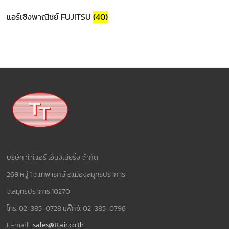
แอร์เชิงพาณิชย์ FUJITSU
(40)
บริษัท ที.ที.แอร์ เอ็นจิเนียริ่ง จำกัด
269 หมู่ 1 ต.เทพารักษ์ อ.เมืองสมุทรปราการ
จ.สมุทรปราการ 10270
โทร. 02-385-0728 แฟ็กซ์. 02-385-0796
E-mail :
sales@ttair.co.th