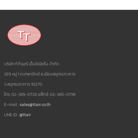
บริษัท ที.ที.แอร์ เอ็นจิเนียริ่ง จำกัด
269 หมู่ 1 ต.เทพารักษ์ อ.เมืองสมุทรปราการ
จ.สมุทรปราการ 10270
โทร. 02-385-0728 แฟ็กซ์. 02-385-0796
E-mail :
sales@ttair.co.th
LINE ID :
@ttair