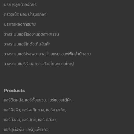
บริการลูกค้าองค์กร
ตรวจเช็ค ซ่อม บำรุงรักษา
บริการหลังการขาย
วางระบบแอร์โรงงานอุตสาหกรรม
วางระบบแอร์โกดังเก็บสินค้า
วางระบบแอร์โรงพยาบาล, โรงแรม, ออฟฟิศสำนักงาน
วางระบบแอร์ร้านอาหาร ห้องโถงขนาดใหญ่
Products
แอร์ติดผนัง, แอร์ตั้งแขวน, แอร์แขวนใต้ฝ้า,
แอร์ฝังฝ้า, แอร์ 4 ทิศทาง, แอร์คาสเซ็ท,
แอร์ท่อลม, แอร์ดักท์, แอร์เปลือย,
แอร์ตู้ตั้งพื้น, แอร์ตู้แพ็คเกจ,