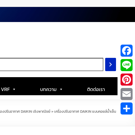
F
a
L
c
i
| VRF
บทความ
ติดต่อเรา
P
e
n
i
E
b
ื่องปรับอากาศ DAIKIN เชิงพาณิชย์
»
เครื่องปรับอากาศ DAIKIN แบบคอยล์น้ำเย็น
e
n
m
S
o
t
a
h