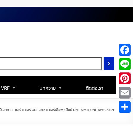
F
a
L
c
i
| VRF
บทความ
ติดต่อเรา
P
e
n
i
E
b
รับอากาศ | แอร์
»
แอร์ UNI-Aire
»
แอร์เชิงพาณิชย์ UNI-Aire
»
UNI-Aire Chiller
e
n
m
S
o
t
a
h