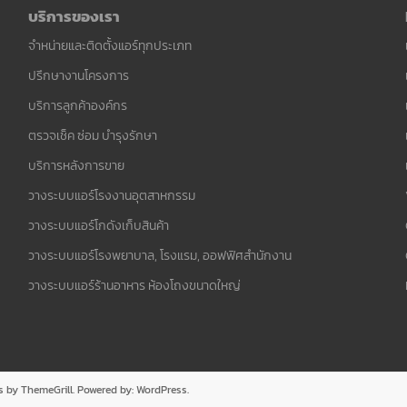
บริการของเรา
จำหน่ายและติดตั้งแอร์ทุกประเภท
ปรึกษางานโครงการ
บริการลูกค้าองค์กร
ตรวจเช็ค ซ่อม บำรุงรักษา
บริการหลังการขาย
วางระบบแอร์โรงงานอุตสาหกรรม
วางระบบแอร์โกดังเก็บสินค้า
วางระบบแอร์โรงพยาบาล, โรงแรม, ออฟฟิศสำนักงาน
วางระบบแอร์ร้านอาหาร ห้องโถงขนาดใหญ่
s
by ThemeGrill. Powered by:
WordPress
.