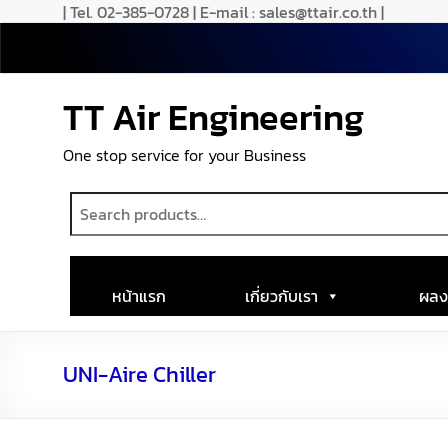
Skip
| Tel. 02-385-0728 | E-mail : sales@ttair.co.th |
to
content
TT Air Engineering
One stop service for your Business
หน้าแรก
เกี่ยวกับเรา
ผลง
UNI-Aire Chiller