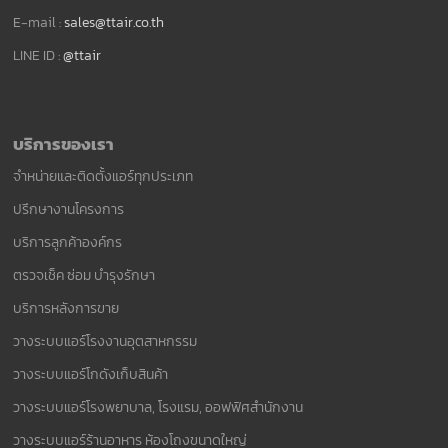
E-mail :
sales@ttair.co.th
LINE ID :
@ttair
บริการของเรา
จำหน่ายและติดตั้งแอร์ทุกประเภท
ปรึกษางานโครงการ
บริการลูกค้าองค์กร
ตรวจเช็ค ซ่อม บำรุงรักษา
บริการหลังการขาย
วางระบบแอร์โรงงานอุตสาหกรรม
วางระบบแอร์โกดังเก็บสินค้า
วางระบบแอร์โรงพยาบาล, โรงแรม, ออฟฟิศสำนักงาน
วางระบบแอร์ร้านอาหาร ห้องโถงขนาดใหญ่