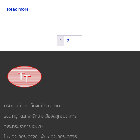
Read more
1
2
→
บริษัท ที.ที.แอร์ เอ็นจิเนียริ่ง จำกัด
269 หมู่ 1 ต.เทพารักษ์ อ.เมืองสมุทรปราการ
จ.สมุทรปราการ 10270
โทร. 02-385-0728 แฟ็กซ์. 02-385-0796