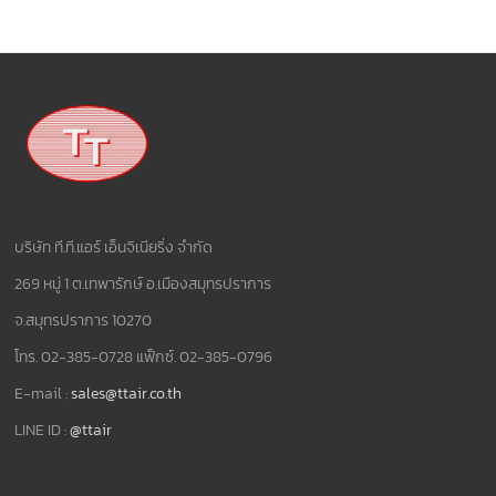
บริษัท ที.ที.แอร์ เอ็นจิเนียริ่ง จำกัด
269 หมู่ 1 ต.เทพารักษ์ อ.เมืองสมุทรปราการ
จ.สมุทรปราการ 10270
โทร. 02-385-0728 แฟ็กซ์. 02-385-0796
E-mail :
sales@ttair.co.th
LINE ID :
@ttair