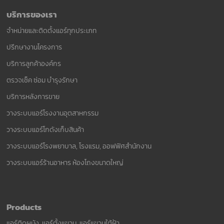
บริการของเรา
จำหน่ายและติดตั้งแอร์ทุกประเภท
ปรึกษางานโครงการ
บริการลูกค้าองค์กร
ตรวจเช็ค ซ่อม บำรุงรักษา
บริการหลังการขาย
วางระบบแอร์โรงงานอุตสาหกรรม
วางระบบแอร์โกดังเก็บสินค้า
วางระบบแอร์โรงพยาบาล, โรงแรม, ออฟฟิศสำนักงาน
วางระบบแอร์ร้านอาหาร ห้องโถงขนาดใหญ่
Products
แอร์ติดผนัง, แอร์ตั้งแขวน, แอร์แขวนใต้ฝ้า,