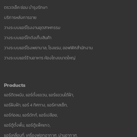
ตรวจเช็ค ซ่อม บำรุงรักษา
บริการหลังการขาย
วางระบบแอร์โรงงานอุตสาหกรรม
วางระบบแอร์โกดังเก็บสินค้า
วางระบบแอร์โรงพยาบาล, โรงแรม, ออฟฟิศสำนักงาน
วางระบบแอร์ร้านอาหาร ห้องโถงขนาดใหญ่
Products
แอร์ติดผนัง, แอร์ตั้งแขวน, แอร์แขวนใต้ฝ้า,
แอร์ฝังฝ้า, แอร์ 4 ทิศทาง, แอร์คาสเซ็ท,
แอร์ท่อลม, แอร์ดักท์, แอร์เปลือย,
แอร์ตู้ตั้งพื้น, แอร์ตู้แพ็คเกจ,
แอร์เคลื่อนที่, เครื่องฟอกอากาศ, ม่านอากาศ,