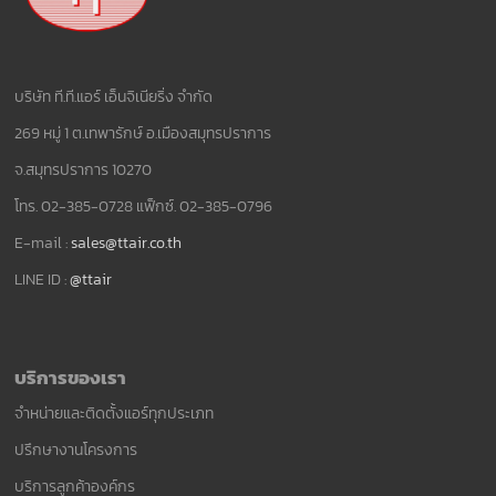
บริษัท ที.ที.แอร์ เอ็นจิเนียริ่ง จำกัด
269 หมู่ 1 ต.เทพารักษ์ อ.เมืองสมุทรปราการ
จ.สมุทรปราการ 10270
โทร. 02-385-0728 แฟ็กซ์. 02-385-0796
E-mail :
sales@ttair.co.th
LINE ID :
@ttair
บริการของเรา
จำหน่ายและติดตั้งแอร์ทุกประเภท
ปรึกษางานโครงการ
บริการลูกค้าองค์กร