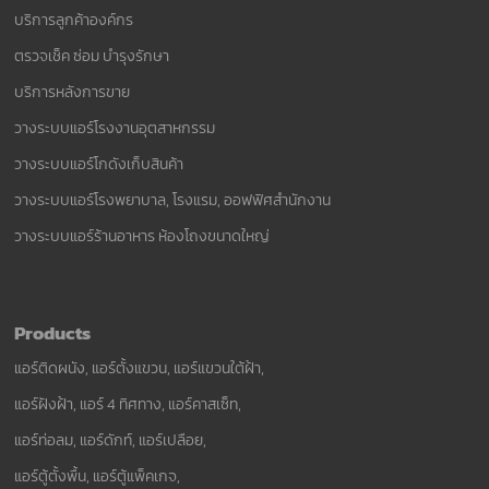
บริการลูกค้าองค์กร
ตรวจเช็ค ซ่อม บำรุงรักษา
บริการหลังการขาย
วางระบบแอร์โรงงานอุตสาหกรรม
วางระบบแอร์โกดังเก็บสินค้า
วางระบบแอร์โรงพยาบาล, โรงแรม, ออฟฟิศสำนักงาน
วางระบบแอร์ร้านอาหาร ห้องโถงขนาดใหญ่
Products
แอร์ติดผนัง, แอร์ตั้งแขวน, แอร์แขวนใต้ฝ้า,
แอร์ฝังฝ้า, แอร์ 4 ทิศทาง, แอร์คาสเซ็ท,
แอร์ท่อลม, แอร์ดักท์, แอร์เปลือย,
แอร์ตู้ตั้งพื้น, แอร์ตู้แพ็คเกจ,