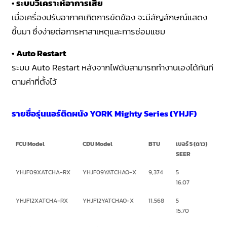
•
ระบบวิเคราะห์อาการเสีย
เมื่อเครื่องปรับอากาศเกิดการขัดข้อง จะมีสัญลักษณ์แสดง
ขึ้นมา ซึ่งง่ายต่อการหาสาเหตุและการซ่อมแซม
•
Auto Restart
ระบบ Auto Restart หลังจากไฟดับสามารถทำงานเองได้ทันที
ตามค่าที่ตั้งไว้
รายชื่อรุ่นแอร์ติดผนัง YORK Mighty Series (YHJF)
FCU Model
CDU Model
BTU
เบอร์ 5 (ดาว)
SEER
YHJF09XATCHA-RX
YHJF09YATCHAO-X
9,374
5
16.07
YHJF12XATCHA-RX
YHJF12YATCHAO-X
11,568
5
15.70