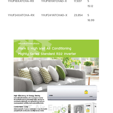
YHJF18XATCHA-RX
YHJF18YATCHAO-X
17,837
5
15.12
YHJF24XATCHA-RX
YHJF24YATCHAO-X
23,854
5
16.99