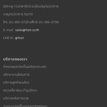
269 หมู่ 1 ต.เทพารักษ์ อ.เมืองสมุทรปราการ
จ.สมุทรปราการ 10270
โทร. 02-385-0728 แฟ็กซ์. 02-385-0796
E-mail :
sales@ttair.co.th
LINE ID :
@ttair
บริการของเรา
จำหน่ายและติดตั้งแอร์ทุกประเภท
ปรึกษางานโครงการ
บริการลูกค้าองค์กร
ตรวจเช็ค ซ่อม บำรุงรักษา
บริการหลังการขาย
วางระบบแอร์โรงงานอุตสาหกรรม