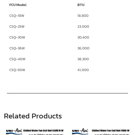
FCU Model
BTU
CSQ-18W
18,800
CSQ-25W
23,000
CSQ-30W
30,400
CSQ-36W
36,000
CSQ-40W
38,300
CSQ-50W
41,000
Related Products