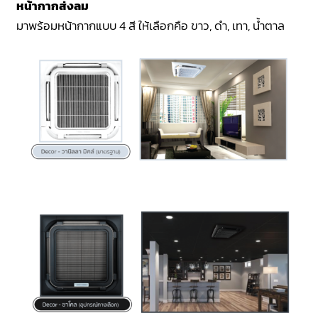
หน้ากากส่งลม
มาพร้อมหน้ากากแบบ 4 สี ให้เลือกคือ ขาว, ดำ, เทา, น้ำตาล