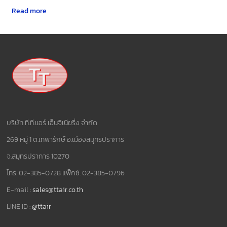
Read more
บริษัท ที.ที.แอร์ เอ็นจิเนียริ่ง จำกัด
269 หมู่ 1 ต.เทพารักษ์ อ.เมืองสมุทรปราการ
จ.สมุทรปราการ 10270
โทร. 02-385-0728 แฟ็กซ์. 02-385-0796
E-mail :
sales@ttair.co.th
LINE ID :
@ttair