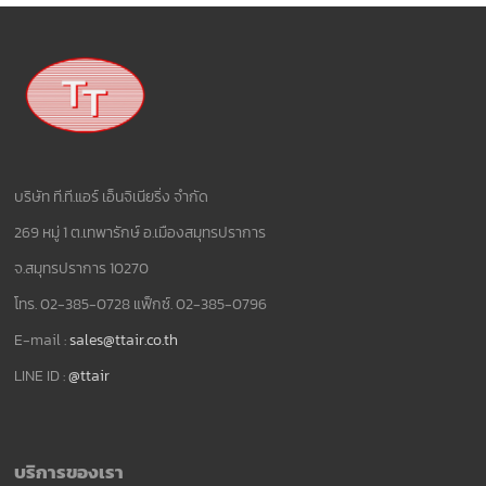
บริษัท ที.ที.แอร์ เอ็นจิเนียริ่ง จำกัด
269 หมู่ 1 ต.เทพารักษ์ อ.เมืองสมุทรปราการ
จ.สมุทรปราการ 10270
โทร. 02-385-0728 แฟ็กซ์. 02-385-0796
E-mail :
sales@ttair.co.th
LINE ID :
@ttair
บริการของเรา