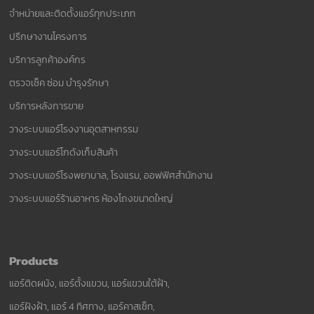
จำหน่ายและติดตั้งแอร์ทุกประเภท
ปรึกษางานโครงการ
บริการลูกค้าองค์กร
ตรวจเช็ค ซ่อม บำรุงรักษา
บริการหลังการขาย
วางระบบแอร์โรงงานอุตสาหกรรม
วางระบบแอร์โกดังเก็บสินค้า
วางระบบแอร์โรงพยาบาล, โรงแรม, ออฟฟิศสำนักงาน
วางระบบแอร์ร้านอาหาร ห้องโถงขนาดใหญ่
Products
แอร์ติดผนัง, แอร์ตั้งแขวน, แอร์แขวนใต้ฝ้า,
แอร์ฝังฝ้า, แอร์ 4 ทิศทาง, แอร์คาสเซ็ท,