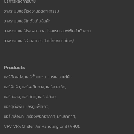
บริการหลังการขาย
วางระบบแอร์โรงงานอุตสาหกรรม
วางระบบแอร์โกดังเก็บสินค้า
วางระบบแอร์โรงพยาบาล, โรงแรม, ออฟฟิศสำนักงาน
วางระบบแอร์ร้านอาหาร ห้องโถงขนาดใหญ่
Products
แอร์ติดผนัง, แอร์ตั้งแขวน, แอร์แขวนใต้ฝ้า,
แอร์ฝังฝ้า, แอร์ 4 ทิศทาง, แอร์คาสเซ็ท,
แอร์ท่อลม, แอร์ดักท์, แอร์เปลือย,
แอร์ตู้ตั้งพื้น, แอร์ตู้แพ็คเกจ,
แอร์เคลื่อนที่, เครื่องฟอกอากาศ, ม่านอากาศ,
VRV, VRF, Chiller, Air Handling Unit (AHU),