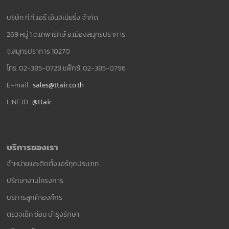
บริษัท ที.ที.แอร์ เอ็นจิเนียริ่ง จำกัด
269 หมู่ 1 ต.เทพารักษ์ อ.เมืองสมุทรปราการ
จ.สมุทรปราการ 10270
โทร. 02-385-0728 แฟ็กซ์. 02-385-0796
E-mail :
sales@ttair.co.th
LINE ID :
@ttair
บริการของเรา
จำหน่ายและติดตั้งแอร์ทุกประเภท
ปรึกษางานโครงการ
บริการลูกค้าองค์กร
ตรวจเช็ค ซ่อม บำรุงรักษา