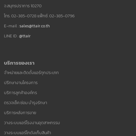
จ.สมุทรปราการ 10270
โทร. 02-385-0728 แฟ็กซ์. 02-385-0796
E-mail :
sales@ttair.co.th
LINE ID :
@ttair
บริการของเรา
จำหน่ายและติดตั้งแอร์ทุกประเภท
ปรึกษางานโครงการ
บริการลูกค้าองค์กร
ตรวจเช็ค ซ่อม บำรุงรักษา
บริการหลังการขาย
วางระบบแอร์โรงงานอุตสาหกรรม
วางระบบแอร์โกดังเก็บสินค้า