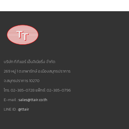
บริษัท ที.ที.แอร์ เอ็นจิเนียริ่ง จำกัด
269 หมู่ 1 ต.เทพารักษ์ อ.เมืองสมุทรปราการ
จ.สมุทรปราการ 10270
โทร. 02-385-0728 แฟ็กซ์. 02-385-0796
E-mail :
sales@ttair.co.th
LINE ID :
@ttair