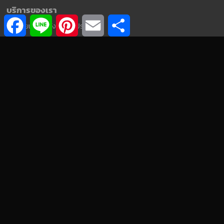
บริการของเรา
F
L
P
E
S
a
i
i
m
h
จำหน่ายและติดตั้งแอร์ทุกประเภท
c
n
n
a
a
e
e
t
i
r
ปรึกษางานโครงการ
b
e
l
e
o
r
บริการลูกค้าองค์กร
o
e
k
s
ตรวจเช็ค ซ่อม บำรุงรักษา
t
บริการหลังการขาย
วางระบบแอร์โรงงานอุตสาหกรรม
วางระบบแอร์โกดังเก็บสินค้า
วางระบบแอร์โรงพยาบาล, โรงแรม, ออฟฟิศสำนักงาน
วางระบบแอร์ร้านอาหาร ห้องโถงขนาดใหญ่
Products
แอร์ติดผนัง, แอร์ตั้งแขวน, แอร์แขวนใต้ฝ้า,