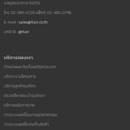
จ.สมุทรปราการ 10270
โทร. 02-385-0728 แฟ็กซ์. 02-385-0796
E-mail :
sales@ttair.co.th
LINE ID :
@ttair
บริการของเรา
จำหน่ายและติดตั้งแอร์ทุกประเภท
ปรึกษางานโครงการ
บริการลูกค้าองค์กร
ตรวจเช็ค ซ่อม บำรุงรักษา
บริการหลังการขาย
วางระบบแอร์โรงงานอุตสาหกรรม
วางระบบแอร์โกดังเก็บสินค้า