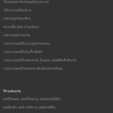
จำหน่ายและติดตั้งแอร์ทุกประเภท
ปรึกษางานโครงการ
บริการลูกค้าองค์กร
ตรวจเช็ค ซ่อม บำรุงรักษา
บริการหลังการขาย
วางระบบแอร์โรงงานอุตสาหกรรม
วางระบบแอร์โกดังเก็บสินค้า
วางระบบแอร์โรงพยาบาล, โรงแรม, ออฟฟิศสำนักงาน
วางระบบแอร์ร้านอาหาร ห้องโถงขนาดใหญ่
Products
แอร์ติดผนัง, แอร์ตั้งแขวน, แอร์แขวนใต้ฝ้า,
แอร์ฝังฝ้า, แอร์ 4 ทิศทาง, แอร์คาสเซ็ท,