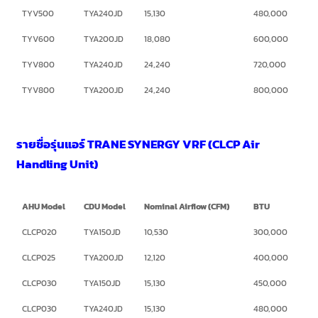
TYV500
TYA240JD
15,130
480,000
TYV600
TYA200JD
18,080
600,000
TYV800
TYA240JD
24,240
720,000
TYV800
TYA200JD
24,240
800,000
รายชื่อรุ่นแอร์ TRANE SYNERGY VRF (CLCP Air
Handling Unit)
AHU Model
CDU Model
Nominal Airflow (CFM)
BTU
CLCP020
TYA150JD
10,530
300,000
CLCP025
TYA200JD
12,120
400,000
CLCP030
TYA150JD
15,130
450,000
CLCP030
TYA240JD
15,130
480,000