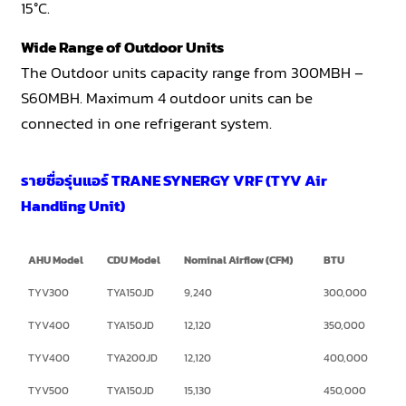
15°C.
Wide Range of Outdoor Units
The Outdoor units capacity range from 300MBH –
S60MBH. Maximum 4 outdoor units can be
connected in one refrigerant system.
รายชื่อรุ่นแอร์ TRANE SYNERGY VRF (TYV Air
Handling Unit)
AHU Model
CDU Model
Nominal Airflow (CFM)
BTU
TYV300
TYA150JD
9,240
300,000
TYV400
TYA150JD
12,120
350,000
TYV400
TYA200JD
12,120
400,000
TYV500
TYA150JD
15,130
450,000