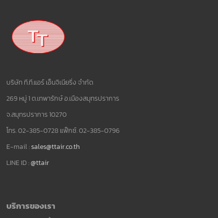
บริษัท ที.ที.แอร์ เอ็นจิเนียริ่ง จำกัด
269 หมู่ 1 ต.เทพารักษ์ อ.เมืองสมุทรปราการ
จ.สมุทรปราการ 10270
โทร. 02-385-0728 แฟ็กซ์. 02-385-0796
E-mail :
sales@ttair.co.th
LINE ID :
@ttair
บริการของเรา