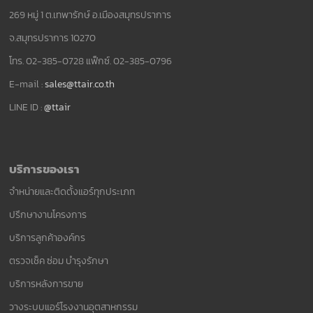
269 หมู่ 1 ต.เทพารักษ์ อ.เมืองสมุทรปราการ
จ.สมุทรปราการ 10270
โทร. 02-385-0728 แฟ็กซ์. 02-385-0796
E-mail :
sales@ttair.co.th
LINE ID :
@ttair
บริการของเรา
จำหน่ายและติดตั้งแอร์ทุกประเภท
ปรึกษางานโครงการ
บริการลูกค้าองค์กร
ตรวจเช็ค ซ่อม บำรุงรักษา
บริการหลังการขาย
วางระบบแอร์โรงงานอุตสาหกรรม