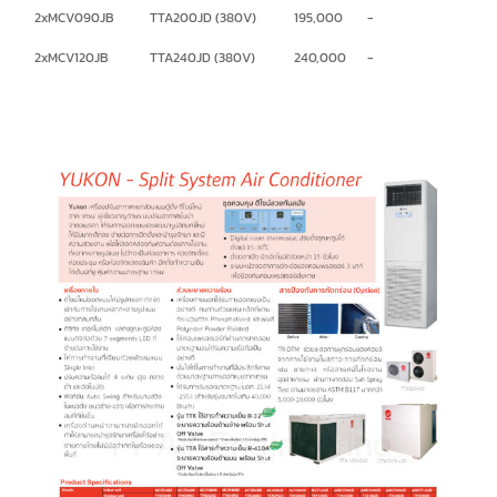
2xMCV090JB
TTA200JD (380V)
195,000
-
2xMCV120JB
TTA240JD (380V)
240,000
-