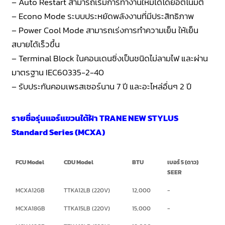
– Auto Restart สามารถเริ่มการทำงานใหม่ได้โดยอัตโนมัติ
– Econo Mode ระบบประหยัดพลังงานที่มีประสิทธิภาพ
– Power Cool Mode สามารถเร่งการทำความเย็น ให้เย็น
สบายได้เร็วขึ้น
– Terminal Block ในคอนเดนซิ่งเป็นชนิดไม่ลามไฟ และผ่าน
มาตรฐาน IEC60335-2-40
– รับประกันคอมเพรสเซอร์นาน 7 ปี และอะไหล่อื่นๆ 2 ปี
รายชื่อรุ่นแอร์แขวนใต้ฝ้า TRANE NEW STYLUS
Standard Series (MCXA)
FCU Model
CDU Model
BTU
เบอร์ 5 (ดาว)
SEER
MCXA12GB
TTKA12LB (220V)
12,000
-
MCXA18GB
TTKA15LB (220V)
15,000
-