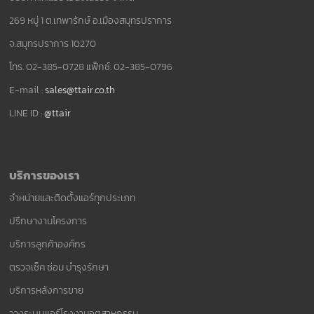
269 หมู่ 1 ต.เทพารักษ์ อ.เมืองสมุทรปราการ
จ.สมุทรปราการ 10270
โทร. 02-385-0728 แฟ็กซ์. 02-385-0796
E-mail :
sales@ttair.co.th
LINE ID :
@ttair
บริการของเรา
จำหน่ายและติดตั้งแอร์ทุกประเภท
ปรึกษางานโครงการ
บริการลูกค้าองค์กร
ตรวจเช็ค ซ่อม บำรุงรักษา
บริการหลังการขาย
วางระบบแอร์โรงงานอุตสาหกรรม