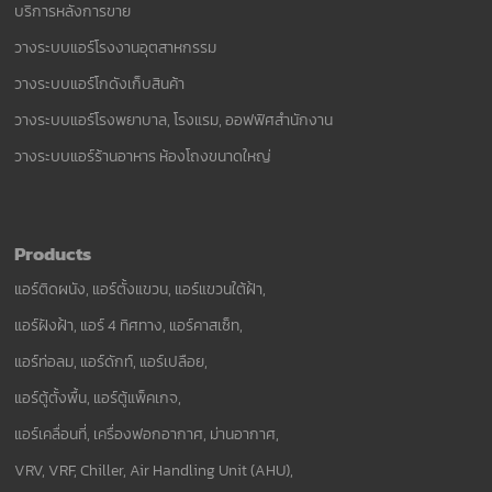
บริการหลังการขาย
วางระบบแอร์โรงงานอุตสาหกรรม
วางระบบแอร์โกดังเก็บสินค้า
วางระบบแอร์โรงพยาบาล, โรงแรม, ออฟฟิศสำนักงาน
วางระบบแอร์ร้านอาหาร ห้องโถงขนาดใหญ่
Products
แอร์ติดผนัง, แอร์ตั้งแขวน, แอร์แขวนใต้ฝ้า,
แอร์ฝังฝ้า, แอร์ 4 ทิศทาง, แอร์คาสเซ็ท,
แอร์ท่อลม, แอร์ดักท์, แอร์เปลือย,
แอร์ตู้ตั้งพื้น, แอร์ตู้แพ็คเกจ,
แอร์เคลื่อนที่, เครื่องฟอกอากาศ, ม่านอากาศ,
VRV, VRF, Chiller, Air Handling Unit (AHU),