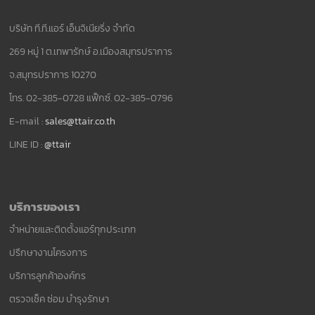
บริษัท ที.ที.แอร์ เอ็นจิเนียริ่ง จำกัด
269 หมู่ 1 ต.เทพารักษ์ อ.เมืองสมุทรปราการ
จ.สมุทรปราการ 10270
โทร. 02-385-0728 แฟ็กซ์. 02-385-0796
E-mail :
sales@ttair.co.th
LINE ID :
@ttair
บริการของเรา
จำหน่ายและติดตั้งแอร์ทุกประเภท
ปรึกษางานโครงการ
บริการลูกค้าองค์กร
ตรวจเช็ค ซ่อม บำรุงรักษา