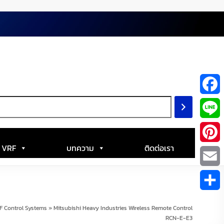
F
a
L
c
i
| VRF
บทความ
ติดต่อเรา
P
e
n
i
E
b
e
n
m
S
o
F Control Systems
»
Mitsubishi Heavy Industries Wireless Remote Control
t
a
RCN-E-E3
h