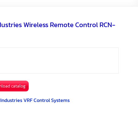
o
e
i
a
k
r
l
r
dustries Wireless Remote Control RCN-
e
e
s
t
nload catalog
 Industries VRF Control Systems