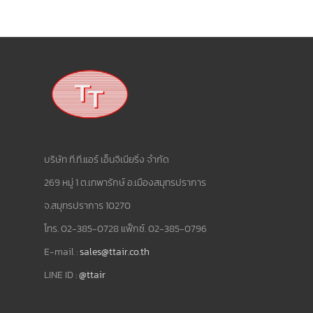
บริษัท ที.ที.แอร์ เอ็นจิเนียริ่ง จำกัด
269 หมู่ 1 ต.เทพารักษ์ อ.เมืองสมุทรปราการ
จ.สมุทรปราการ 10270
โทร. 02-385-0728 แฟ็กซ์. 02-385-0796
E-mail :
sales@ttair.co.th
LINE ID :
@ttair