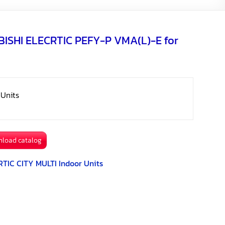
o
e
i
a
k
r
l
r
BISHI ELECRTIC PEFY-P VMA(L)-E for
e
e
s
t
 Units
nload catalog
TIC CITY MULTI Indoor Units