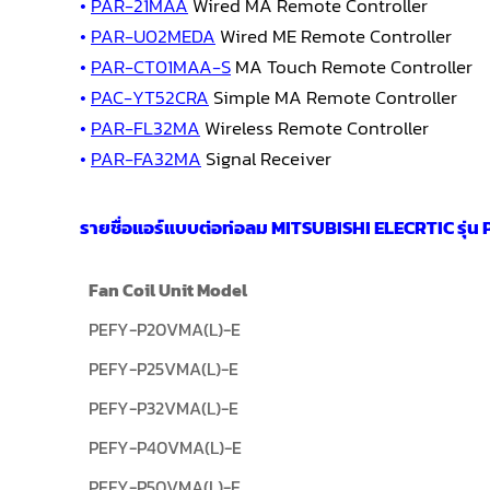
•
PAR-21MAA
Wired MA Remote Controller
•
PAR-U02MEDA
Wired ME Remote Controller
•
PAR-CT01MAA-S
MA Touch Remote Controller
•
PAC-YT52CRA
Simple MA Remote Controller
•
PAR-FL32MA
Wireless Remote Controller
•
PAR-FA32MA
Signal Receiver
รายชื่อแอร์แบบต่อท่อลม MITSUBISHI ELECRTIC รุ่น
Fan Coil Unit Model
PEFY-P20VMA(L)-E
PEFY-P25VMA(L)-E
PEFY-P32VMA(L)-E
PEFY-P40VMA(L)-E
PEFY-P50VMA(L)-E