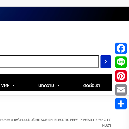
F
a
L
c
i
| VRF
บทความ
ติดต่อเรา
P
e
n
i
E
b
e
n
m
S
o
r Units
»
แฟนคอยล์แอร์ MITSUBISHI ELECRTIC PEFY-P VMA(L)-E for CITY
t
a
MULTI
h