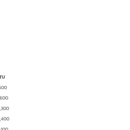
TU
,500
,600
2,300
5,400
9,100