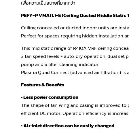
เพื่อความเย็นสบายที่มากกว่า
PEFY-P VMA(L)-E (Ceiling Ducted Middle Static 
Ceiling concealed or ducted indoor units are instal
Perfect for spaces requiring hidden installation a
This mid static range of R410A VRF ceiling conce
3 fan speed levels + auto, dry operation, dual set 
pump and a filter cleaning indicator.
Plasma Quad Connect (advanced air filtration) is 
Features & Benefits
•
Less power consumption
The shape of fan wing and casing is improved to
efficient DC motor. Operation efficiency is incre
• Air inlet direction can be easily changed