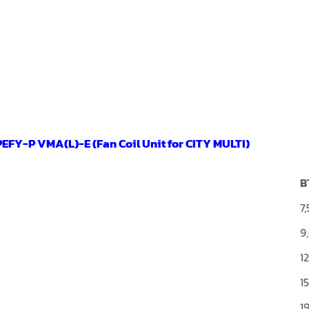
 PEFY-P VMA(L)-E (Fan Coil Unit for CITY MULTI)
B
7
9
1
1
1