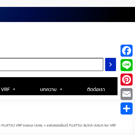
F
a
L
c
i
| VRF
บทความ
ติดต่อเรา
P
e
n
i
E
b
e
n
m
S
o
»
FUJITSU VRF Indoor Units
»
แฟนคอยล์แอร์ FUJITSU AUXA-GALH for VRF
t
a
h