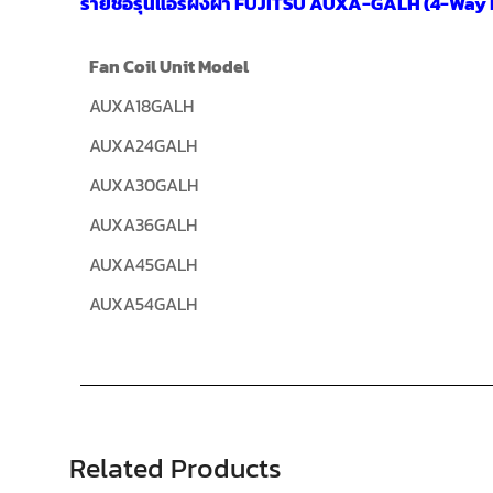
รายชื่อรุ่นแอร์ฝังฝ้า FUJITSU AUXA-GALH (4-Way 
Fan Coil Unit Model
AUXA18GALH
AUXA24GALH
AUXA30GALH
AUXA36GALH
AUXA45GALH
AUXA54GALH
Related Products