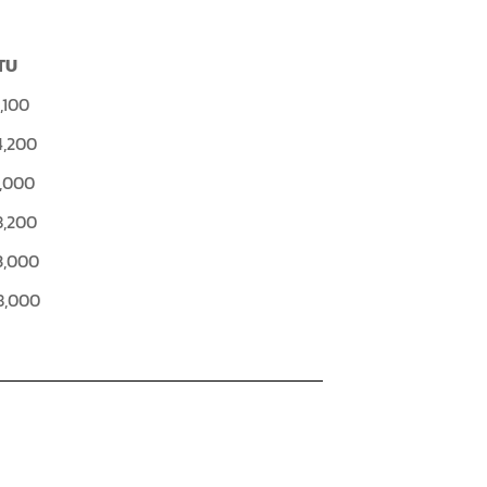
TU
,100
4,200
1,000
8,200
3,000
8,000