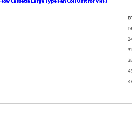
Flow Cassette Large Type Fan Coil Unit for VRF)
B
19
2
3
3
4
4