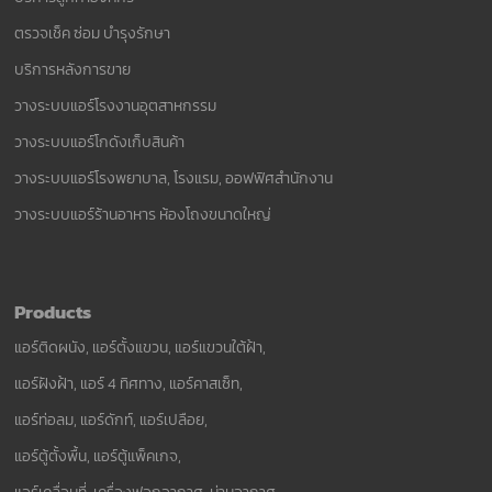
ตรวจเช็ค ซ่อม บำรุงรักษา
บริการหลังการขาย
วางระบบแอร์โรงงานอุตสาหกรรม
วางระบบแอร์โกดังเก็บสินค้า
วางระบบแอร์โรงพยาบาล, โรงแรม, ออฟฟิศสำนักงาน
วางระบบแอร์ร้านอาหาร ห้องโถงขนาดใหญ่
Products
แอร์ติดผนัง, แอร์ตั้งแขวน, แอร์แขวนใต้ฝ้า,
แอร์ฝังฝ้า, แอร์ 4 ทิศทาง, แอร์คาสเซ็ท,
แอร์ท่อลม, แอร์ดักท์, แอร์เปลือย,
แอร์ตู้ตั้งพื้น, แอร์ตู้แพ็คเกจ,