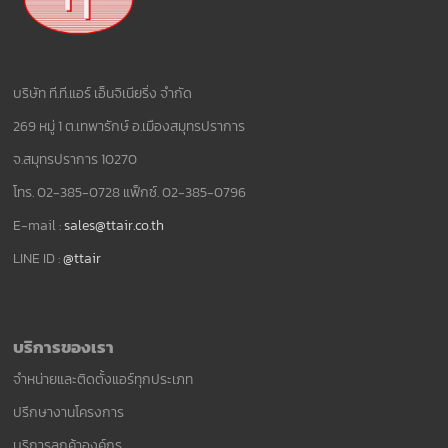
บริษัท ที.ที.แอร์ เอ็นจิเนียริ่ง จำกัด
269 หมู่ 1 ต.เทพารักษ์ อ.เมืองสมุทรปราการ
จ.สมุทรปราการ 10270
โทร. 02-385-0728 แฟ็กซ์. 02-385-0796
E-mail :
sales@ttair.co.th
LINE ID :
@ttair
บริการของเรา
จำหน่ายและติดตั้งแอร์ทุกประเภท
ปรึกษางานโครงการ
บริการลูกค้าองค์กร