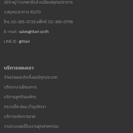
269 หมู่ 1 ต.เทพารักษ์ อ.เมืองสมุทรปราการ
จ.สมุทรปราการ 10270
โทร. 02-385-0728 แฟ็กซ์. 02-385-0796
E-mail :
sales@ttair.co.th
LINE ID :
@ttair
บริการของเรา
จำหน่ายและติดตั้งแอร์ทุกประเภท
ปรึกษางานโครงการ
บริการลูกค้าองค์กร
ตรวจเช็ค ซ่อม บำรุงรักษา
บริการหลังการขาย
วางระบบแอร์โรงงานอุตสาหกรรม