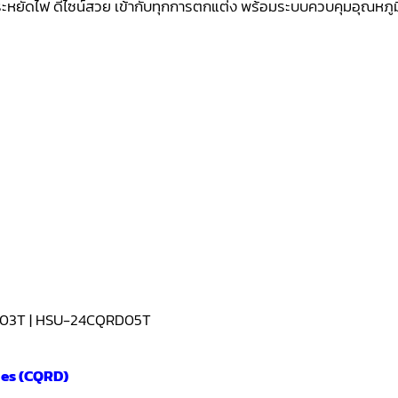
 ประหยัดไฟ ดีไซน์สวย เข้ากับทุกการตกแต่ง พร้อมระบบควบคุมอุณหภูม
D03T | HSU-24CQRD05T
ies (CQRD)