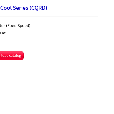
o
e
i
 Cool Series (CQRD)
a
k
r
l
r
e
ter (Fixed Speed)
e
ขภาพ
s
t
nload catalog