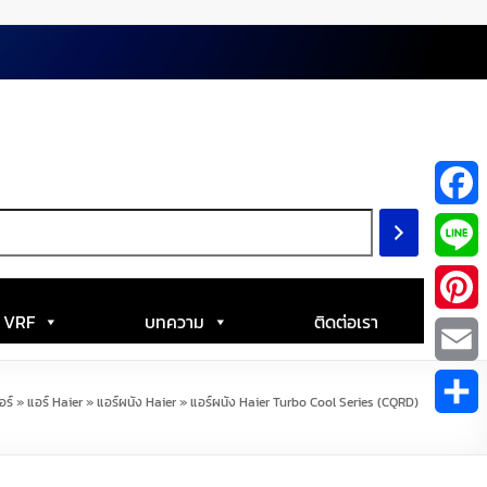
F
a
L
c
i
| VRF
บทความ
ติดต่อเรา
P
e
n
i
E
b
อร์
»
แอร์ Haier
»
แอร์ผนัง Haier
»
แอร์ผนัง Haier Turbo Cool Series (CQRD)
e
n
m
S
o
t
a
h