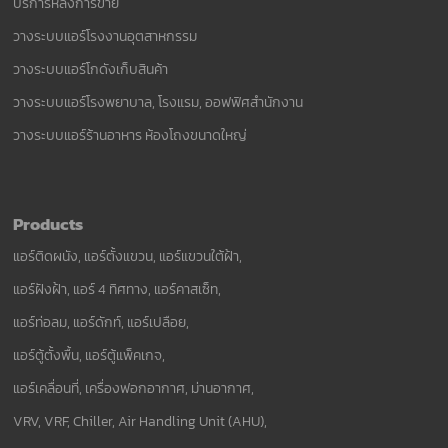
บริการหลังการขาย
วางระบบแอร์โรงงานอุตสาหกรรม
วางระบบแอร์โกดังเก็บสินค้า
วางระบบแอร์โรงพยาบาล, โรงแรม, ออฟฟิศสำนักงาน
วางระบบแอร์ร้านอาหาร ห้องโถงขนาดใหญ่
Products
แอร์ติดผนัง, แอร์ตั้งแขวน, แอร์แขวนใต้ฝ้า,
แอร์ฝังฝ้า, แอร์ 4 ทิศทาง, แอร์คาสเซ็ท,
แอร์ท่อลม, แอร์ดักท์, แอร์เปลือย,
แอร์ตู้ตั้งพื้น, แอร์ตู้แพ็คเกจ,
แอร์เคลื่อนที่, เครื่องฟอกอากาศ, ม่านอากาศ,
VRV, VRF, Chiller, Air Handling Unit (AHU),