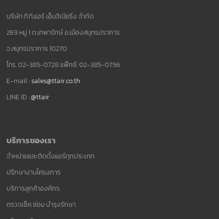
บริษัท ที.ที.แอร์ เอ็นจิเนียริ่ง จำกัด
269 หมู่ 1 ต.เทพารักษ์ อ.เมืองสมุทรปราการ
จ.สมุทรปราการ 10270
โทร. 02-385-0728 แฟ็กซ์. 02-385-0796
E-mail :
sales@ttair.co.th
LINE ID :
@ttair
บริการของเรา
จำหน่ายและติดตั้งแอร์ทุกประเภท
ปรึกษางานโครงการ
บริการลูกค้าองค์กร
ตรวจเช็ค ซ่อม บำรุงรักษา