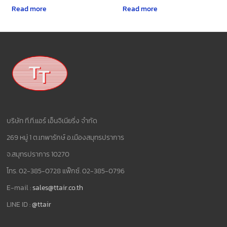
Read more
Read more
บริษัท ที.ที.แอร์ เอ็นจิเนียริ่ง จำกัด
269 หมู่ 1 ต.เทพารักษ์ อ.เมืองสมุทรปราการ
จ.สมุทรปราการ 10270
โทร. 02-385-0728 แฟ็กซ์. 02-385-0796
E-mail :
sales@ttair.co.th
LINE ID :
@ttair