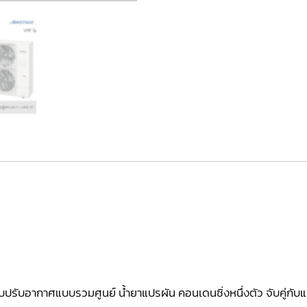
บปรับอากาศแบบรวมศูนย์ น้ำยาแปรผัน คอนเดนซิ่งหนึ่งตัว จับคู่กั