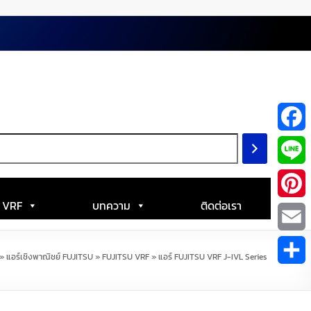
F
a
L
c
i
| VRF
บทความ
ติดต่อเรา
P
e
n
i
E
b
»
แอร์เชิงพาณิชย์ FUJITSU
»
FUJITSU VRF
»
แอร์ FUJITSU VRF J-IVL Series
e
n
m
S
o
t
a
h