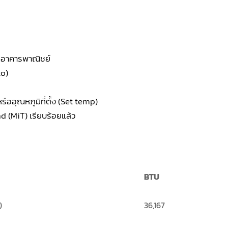
 อาคารพาณิชย์
to)
ออุณหภูมิที่ตั้ง (Set temp)
nd (MiT) เรียบร้อยแล้ว
BTU
)
36,167