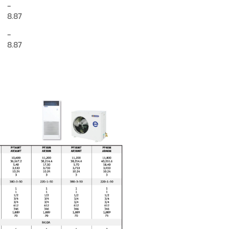
-
8.87
-
8.87