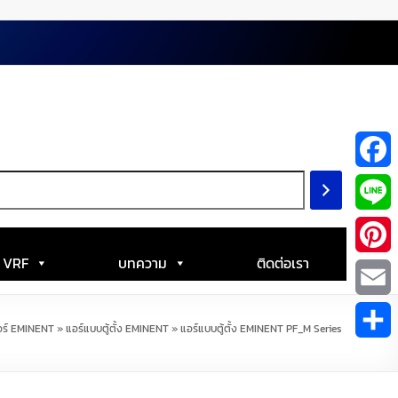
F
a
L
c
i
| VRF
บทความ
ติดต่อเรา
P
e
n
i
E
b
อร์ EMINENT
»
แอร์แบบตู้ตั้ง EMINENT
»
แอร์แบบตู้ตั้ง EMINENT PF_M Series
e
n
m
S
o
t
a
h