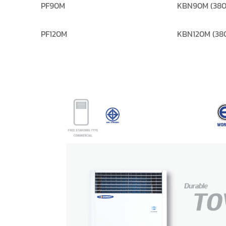
PF90M
KBN90M (380
PF120M
KBN120M (38