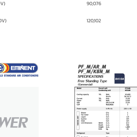
V)
90,076
0V)
120,102