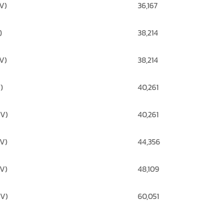
V)
36,167
)
38,214
V)
38,214
)
40,261
V)
40,261
V)
44,356
V)
48,109
V)
60,051