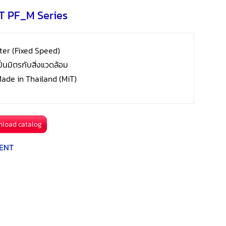
o
e
i
NT PF_M Series
a
k
r
l
r
e
ter (Fixed Speed)
e
็นมิตรกับสิ่งแวดล้อม
s
ade in Thailand (MiT)
t
nload catalog
NENT