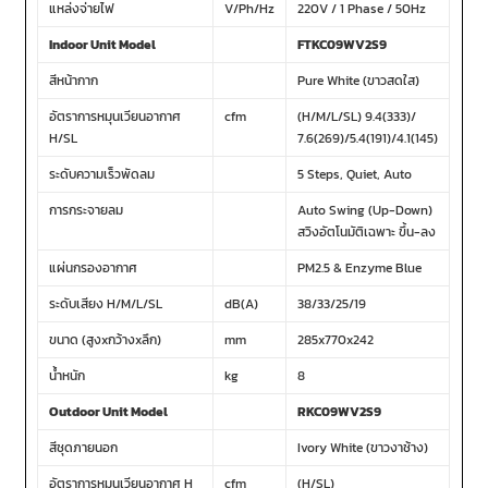
แหล่งจ่ายไฟ
V/Ph/Hz
220V / 1 Phase / 50Hz
Indoor Unit Model
FTKC09WV2S9
สีหน้ากาก
Pure White (ขาวสดใส)
อัตราการหมุนเวียนอากาศ
cfm
(H/M/L/SL) 9.4(333)/
H/SL
7.6(269)/5.4(191)/4.1(145)
ระดับความเร็วพัดลม
5 Steps, Quiet, Auto
การกระจายลม
Auto Swing (Up-Down)
สวิงอัตโนมัติเฉพาะ ขึ้น-ลง
แผ่นกรองอากาศ
PM2.5 & Enzyme Blue
ระดับเสียง H/M/L/SL
dB(A)
38/33/25/19
ขนาด (สูงxกว้างxลึก)
mm
285x770x242
น้ำหนัก
kg
8
Outdoor Unit Model
RKC09WV2S9
สีชุดภายนอก
Ivory White (ขาวงาช้าง)
อัตราการหมุนเวียนอากาศ H
cfm
(H/SL)