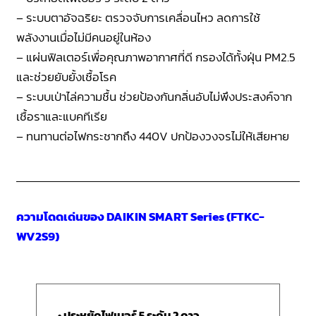
– ระบบตาอัจฉริยะ ตรวจจับการเคลื่อนไหว ลดการใช้
พลังงานเมื่อไม่มีคนอยู่ในห้อง
– แผ่นฟิลเตอร์เพื่อคุณภาพอากาศที่ดี กรองได้ทั้งฝุ่น PM2.5
และช่วยยับยั้งเชื้อโรค
– ระบบเป่าไล่ความชื้น ช่วยป้องกันกลิ่นอับไม่พึงประสงค์จาก
เชื้อราและแบคทีเรีย
– ทนทานต่อไฟกระชากถึง 440V ปกป้องวงจรไม่ให้เสียหาย
ความโดดเด่นของ DAIKIN SMART Series (FTKC-
WV2S9)
• ประหยัดไฟเบอร์ 5 ระดับ 2 ดาว