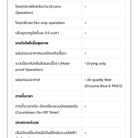
โหมดประหยัดพลังงาน (Econo
•
Operation)
โหมดพัดลม Fan only operation
•
ปรับอุณหภูมิครั้งละ 0.5 องศา
•
เทคโนโลยีเพื่อสุขภาพ
แผ่นกรองอากาศแบบป้องกันเชื้อรา
•
ระบบป้องกันกลิ่นอับและเชื้อรา (Mold-
• Drying only
proof Operation)
แผ่นกรองอากาศ
• Air quality filter
(Enzyme Blue & PM2.5)
การตั้งเวลา
การตั้งเวลาเปิด-ปิดเครื่องแบบนับถอยหลัง
•
(Countdown On-Off Timer)
ปราศจากกังวล
เริ่มเปิดเครื่องใหม่อัตโนมัติหลังระบบไฟฟ้า
•