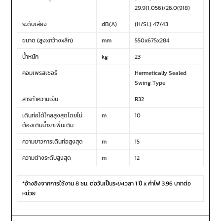
29.9(1,056)/26.0(918)
ระดับเสียง
dB(A)
(H/SL) 47/43
ขนาด (สูงxกว้างxลึก)
mm
550x675x284
น้ำหนัก
kg
23
คอมเพรสเซอร์
Hermetically Sealed
Swing Type
สารทำความเย็น
R32
เดินท่อได้ไกลสูงสุดโดยไม่
m
10
ต้องเติมน้ำยาเพิ่มเติม
ความยาวการเดินท่อสูงสุด
m
15
ความต่างระดับสูงสุด
m
12
*อ้างอิงจากการใช้งาน 8 ชม. ต่อวันเป็นระยะเวลา 1 ปี x ค่าไฟ 3.96 บาทต่อ
หน่วย