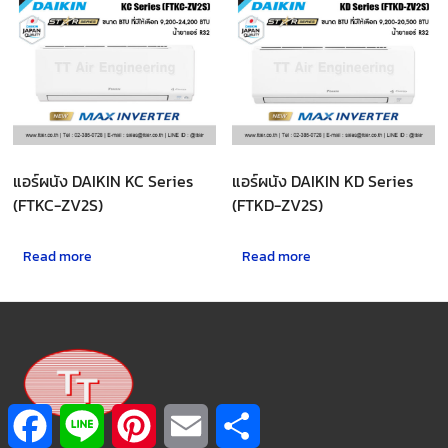
แอร์ผนัง DAIKIN KC Series
แอร์ผนัง DAIKIN KD Series
(FTKC-ZV2S)
(FTKD-ZV2S)
Read more
Read more
F
L
P
E
S
a
i
i
m
h
c
n
n
a
a