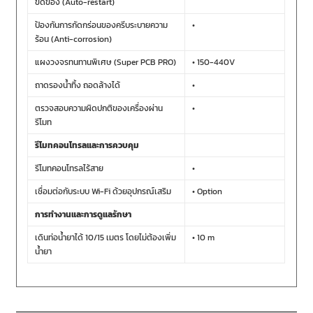
ขัดข้อง (Auto-restart)
ป้องกันการกัดกร่อนของครีบระบายความ
•
ร้อน (Anti-corrosion)
แผงวงจรทนทานพิเศษ (Super PCB PRO)
• 150-440V
ถาดรองน้ำทิ้ง ถอดล้างได้
•
ตรวจสอบความผิดปกติของเครื่องผ่าน
•
รีโมท
รีโมทคอนโทรลและการควบคุม
รีโมทคอนโทรลไร้สาย
•
เชื่อมต่อกับระบบ Wi-Fi ด้วยอุปกรณ์เสริม
• Option
การทำงานและการดูแลรักษา
เดินท่อน้ำยาได้ 10/15 เมตร โดยไม่ต้องเพิ่ม
• 10 m
น้ำยา