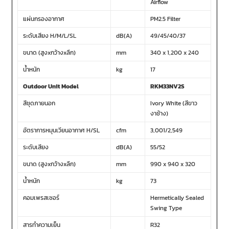
Airflow
แผ่นกรองอากาศ
PM2.5 Filter
ระดับเสียง H/M/L/SL
dB(A)
49/45/40/37
ขนาด (สูงxกว้างxลึก)
mm
340 x 1,200 x 240
น้ำหนัก
kg
17
Outdoor Unit Model
RKM33NV2S
สีชุดภายนอก
Ivory White (สีขาว
งาช้าง)
อัตราการหมุนเวียนอากาศ H/SL
cfm
3,001/2,549
ระดับเสียง
dB(A)
55/52
ขนาด (สูงxกว้างxลึก)
mm
990 x 940 x 320
น้ำหนัก
kg
73
คอมเพรสเซอร์
Hermetically Sealed
Swing Type
สารทำความเย็น
R32