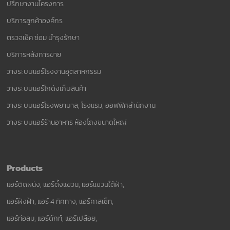
ปรึกษางานโครงการ
บริการลูกค้าองค์กร
ตรวจเช็ค ซ่อม บำรุงรักษา
บริการหลังการขาย
วางระบบแอร์โรงงานอุตสาหกรรม
วางระบบแอร์โกดังเก็บสินค้า
วางระบบแอร์โรงพยาบาล, โรงแรม, ออฟฟิศสำนักงาน
วางระบบแอร์ร้านอาหาร ห้องโถงขนาดใหญ่
Products
แอร์ติดผนัง, แอร์ตั้งแขวน, แอร์แขวนใต้ฝ้า,
แอร์ฝังฝ้า, แอร์ 4 ทิศทาง, แอร์คาสเซ็ท,
แอร์ท่อลม, แอร์ดักท์, แอร์เปลือย,