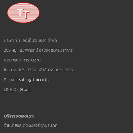
บริษัท ที.ที.แอร์ เอ็นจิเนียริ่ง จำกัด
269 หมู่ 1 ต.เทพารักษ์ อ.เมืองสมุทรปราการ
จ.สมุทรปราการ 10270
โทร. 02-385-0728 แฟ็กซ์. 02-385-0796
E-mail :
sales@ttair.co.th
LINE ID :
@ttair
บริการของเรา
จำหน่ายและติดตั้งแอร์ทุกประเภท