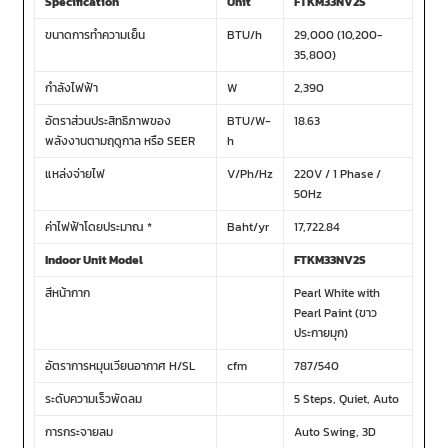
Specification
Unit
FTKM33NV2S
ขนาดการทำความเย็น
BTU/h
29,000 (10,200-
35,800)
กำลังไฟฟ้า
W
2,390
อัตราส่วนประสิทธิภาพของ
BTU/W-
18.63
พลังงานตามฤดูกาล หรือ SEER
h
แหล่งจ่ายไฟ
V/Ph/Hz
220V / 1 Phase /
50Hz
ค่าไฟฟ้าโดยประมาณ *
Baht/yr
17,722.84
Indoor Unit Model
FTKM33NV2S
สีหน้ากาก
Pearl White with
Pearl Paint (ขาว
ประกายมุก)
อัตราการหมุนเวียนอากาศ H/SL
cfm
787/540
ระดับความเร็วพัดลม
5 Steps, Quiet, Auto
การกระจายลม
Auto Swing, 3D