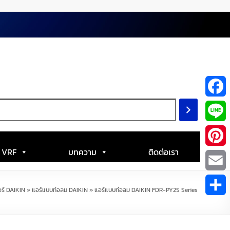
F
a
L
c
i
| VRF
บทความ
ติดต่อเรา
P
e
n
i
E
b
ร์ DAIKIN
»
แอร์แบบท่อลม DAIKIN
»
แอร์แบบท่อลม DAIKIN FDR-PY2S Series
e
n
m
S
o
t
a
h