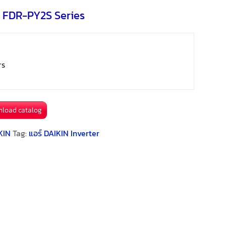
o
e
i
N FDR-PY2S Series
a
k
r
l
r
e
e
rs
s
t
nload catalog
KIN
Tag:
แอร์ DAIKIN Inverter