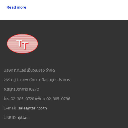
Read more
บริษัท ที.ที.แอร์ เอ็นจิเนียริ่ง จำกัด
269 หมู่ 1 ต.เทพารักษ์ อ.เมืองสมุทรปราการ
จ.สมุทรปราการ 10270
โทร. 02-385-0728 แฟ็กซ์. 02-385-0796
E-mail :
sales@ttair.co.th
LINE ID :
@ttair