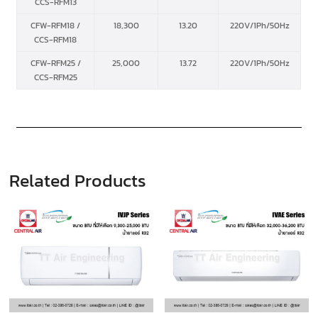
CCS-RFM13
CFW-RFM18 /
18,300
13.20
220V/1Ph/50Hz
CCS-RFM18
CFW-RFM25 /
25,000
13.72
220V/1Ph/50Hz
CCS-RFM25
Related Products