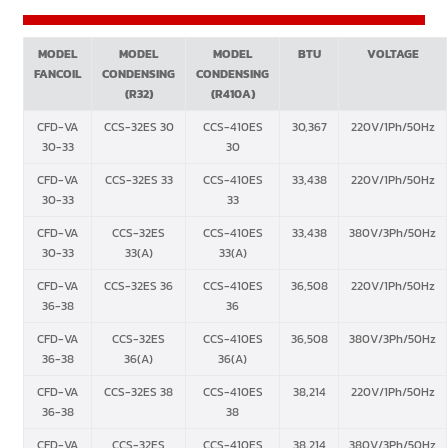
MODEL
MODEL
MODEL
BTU
VOLTAGE
FANCOIL
CONDENSING
CONDENSING
(R32)
(R410A)
CFD-VA
CCS-32ES 30
CCS-410ES
30,367
220V/1Ph/50Hz
30-33
30
CFD-VA
CCS-32ES 33
CCS-410ES
33,438
220V/1Ph/50Hz
30-33
33
CFD-VA
CCS-32ES
CCS-410ES
33,438
380V/3Ph/50Hz
30-33
33(A)
33(A)
CFD-VA
CCS-32ES 36
CCS-410ES
36,508
220V/1Ph/50Hz
36-38
36
CFD-VA
CCS-32ES
CCS-410ES
36,508
380V/3Ph/50Hz
36-38
36(A)
36(A)
CFD-VA
CCS-32ES 38
CCS-410ES
38,214
220V/1Ph/50Hz
36-38
38
CFD-VA
CCS-32ES
CCS-410ES
38,214
380V/3Ph/50Hz