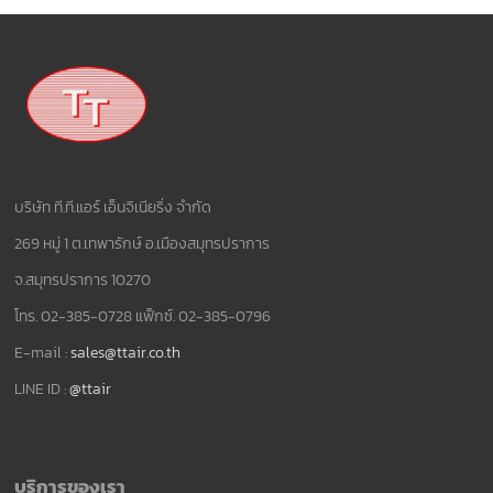
บริษัท ที.ที.แอร์ เอ็นจิเนียริ่ง จำกัด
269 หมู่ 1 ต.เทพารักษ์ อ.เมืองสมุทรปราการ
จ.สมุทรปราการ 10270
โทร. 02-385-0728 แฟ็กซ์. 02-385-0796
E-mail :
sales@ttair.co.th
LINE ID :
@ttair
บริการของเรา