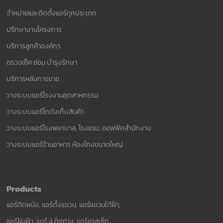
จำหน่ายและติดตั้งแอร์ทุกประเภท
ปรึกษางานโครงการ
บริการลูกค้าองค์กร
ตรวจเช็ค ซ่อม บำรุงรักษา
บริการหลังการขาย
วางระบบแอร์โรงงานอุตสาหกรรม
วางระบบแอร์โกดังเก็บสินค้า
วางระบบแอร์โรงพยาบาล, โรงแรม, ออฟฟิศสำนักงาน
วางระบบแอร์ร้านอาหาร ห้องโถงขนาดใหญ่
Products
แอร์ติดผนัง, แอร์ตั้งแขวน, แอร์แขวนใต้ฝ้า,
แอร์ฝังฝ้า, แอร์ 4 ทิศทาง, แอร์คาสเซ็ท,