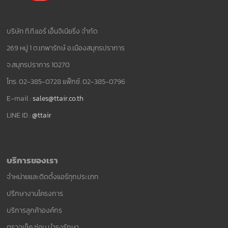
บริษัท ที.ที.แอร์ เอ็นจิเนียริ่ง จำกัด
269 หมู่ 1 ต.เทพารักษ์ อ.เมืองสมุทรปราการ
จ.สมุทรปราการ 10270
โทร. 02-385-0728 แฟ็กซ์. 02-385-0796
E-mail :
sales@ttair.co.th
LINE ID :
@ttair
บริการของเรา
จำหน่ายและติดตั้งแอร์ทุกประเภท
ปรึกษางานโครงการ
บริการลูกค้าองค์กร
ตรวจเช็ค ซ่อม บำรุงรักษา