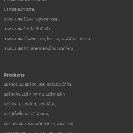
บริการหลังการขาย
วางระบบแอร์โรงงานอุตสาหกรรม
วางระบบแอร์โกดังเก็บสินค้า
วางระบบแอร์โรงพยาบาล, โรงแรม, ออฟฟิศสำนักงาน
วางระบบแอร์ร้านอาหาร ห้องโถงขนาดใหญ่
Products
แอร์ติดผนัง, แอร์ตั้งแขวน, แอร์แขวนใต้ฝ้า,
แอร์ฝังฝ้า, แอร์ 4 ทิศทาง, แอร์คาสเซ็ท,
แอร์ท่อลม, แอร์ดักท์, แอร์เปลือย,
แอร์ตู้ตั้งพื้น, แอร์ตู้แพ็คเกจ,
แอร์เคลื่อนที่, เครื่องฟอกอากาศ, ม่านอากาศ,