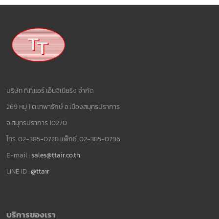
บริษัท ที.ที.แอร์ เอ็นจิเนียริ่ง จำกัด
269 หมู่ 1 ต.เทพารักษ์ อ.เมืองสมุทรปราการ
จ.สมุทรปราการ 10270
โทร. 02-385-0728 แฟ็กซ์. 02-385-0796
E-mail :
sales@ttair.co.th
LINE ID :
@ttair
บริการของเรา