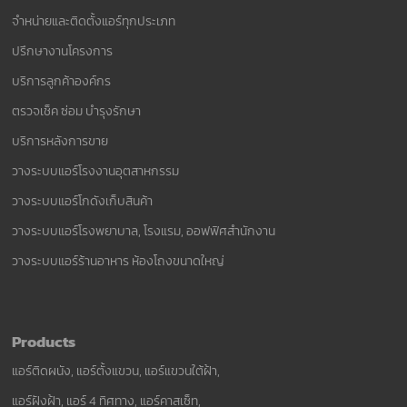
จำหน่ายและติดตั้งแอร์ทุกประเภท
ปรึกษางานโครงการ
บริการลูกค้าองค์กร
ตรวจเช็ค ซ่อม บำรุงรักษา
บริการหลังการขาย
วางระบบแอร์โรงงานอุตสาหกรรม
วางระบบแอร์โกดังเก็บสินค้า
วางระบบแอร์โรงพยาบาล, โรงแรม, ออฟฟิศสำนักงาน
วางระบบแอร์ร้านอาหาร ห้องโถงขนาดใหญ่
Products
แอร์ติดผนัง, แอร์ตั้งแขวน, แอร์แขวนใต้ฝ้า,
แอร์ฝังฝ้า, แอร์ 4 ทิศทาง, แอร์คาสเซ็ท,