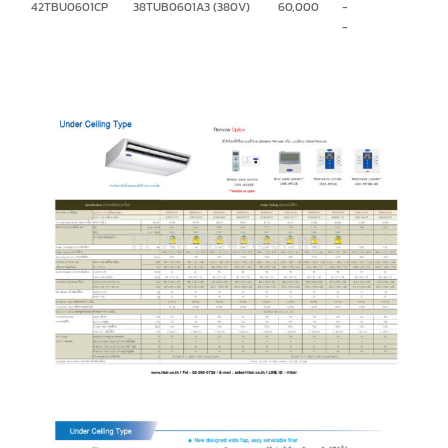
42TBU0601CP
38TUB0601A3 (380V)
60,000
-
-