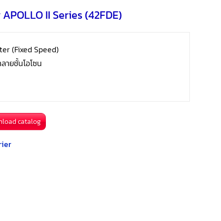
o
e
i
er APOLLO II Series (42FDE)
a
k
r
l
r
e
ter (Fixed Speed)
e
ำลายชั้นโอโซน
s
t
nload catalog
rier