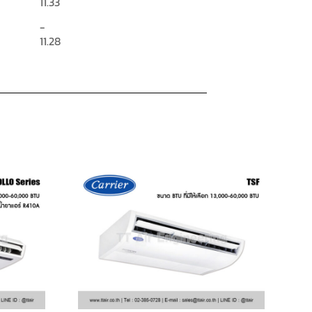
11.33
-
11.28