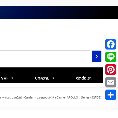
F
a
L
c
i
| VRF
บทความ
ติดต่อเรา
P
e
n
i
E
b
r
»
แอร์แขวนใต้ฝ้า Carrier
»
แอร์แขวนใต้ฝ้า Carrier APOLLO II Series (42FDE)
e
n
m
S
o
t
a
h