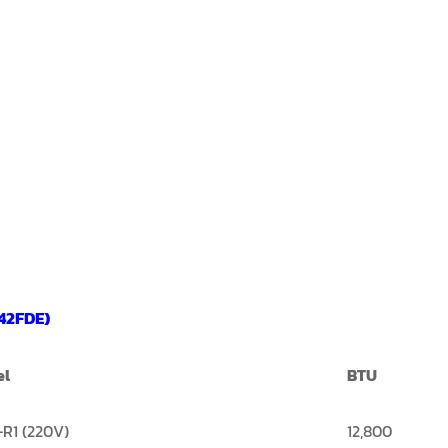
(42FDE)
el
BTU
R1 (220V)
12,800