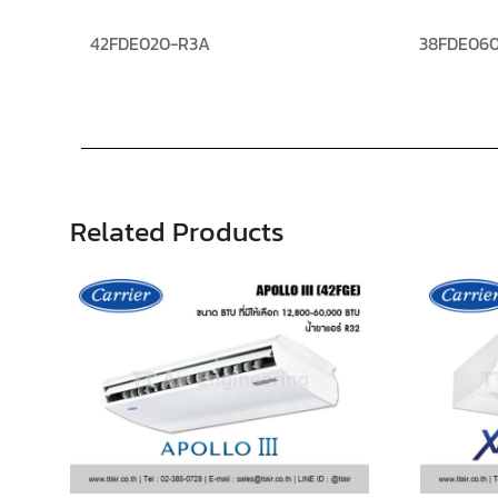
42FDE020-R3A
38FDE060
Related Products