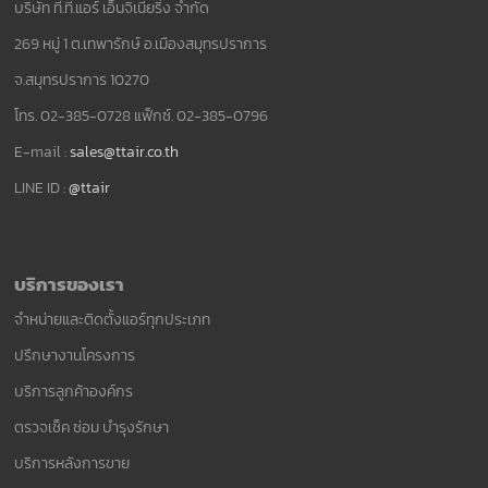
บริษัท ที.ที.แอร์ เอ็นจิเนียริ่ง จำกัด
269 หมู่ 1 ต.เทพารักษ์ อ.เมืองสมุทรปราการ
จ.สมุทรปราการ 10270
โทร. 02-385-0728 แฟ็กซ์. 02-385-0796
E-mail :
sales@ttair.co.th
LINE ID :
@ttair
บริการของเรา
จำหน่ายและติดตั้งแอร์ทุกประเภท
ปรึกษางานโครงการ
บริการลูกค้าองค์กร
ตรวจเช็ค ซ่อม บำรุงรักษา
บริการหลังการขาย