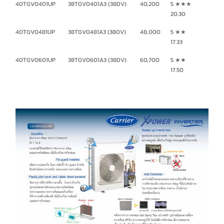
40TGV0401UP
38TGV0401A3 (380V)
40,200
5 ★★★
20.30
40TGV0481UP
38TGV0481A3 (380V)
48,000
5 ★★
17.33
40TGV0601UP
38TGV0601A3 (380V)
60,700
5 ★★
17.50