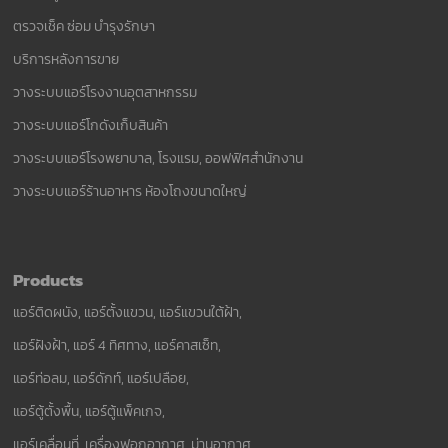
ตรวจเช็ค ซ่อม บำรุงรักษา
บริการหลังการขาย
วางระบบแอร์โรงงานอุตสาหกรรม
วางระบบแอร์โกดังเก็บสินค้า
วางระบบแอร์โรงพยาบาล, โรงแรม, ออฟฟิศสำนักงาน
วางระบบแอร์ร้านอาหาร ห้องโถงขนาดใหญ่
Products
แอร์ติดผนัง, แอร์ตั้งแขวน, แอร์แขวนใต้ฝ้า,
แอร์ฝังฝ้า, แอร์ 4 ทิศทาง, แอร์คาสเซ็ท,
แอร์ท่อลม, แอร์ดักท์, แอร์เปลือย,
แอร์ตู้ตั้งพื้น, แอร์ตู้แพ็คเกจ,
แอร์เคลื่อนที่, เครื่องฟอกอากาศ, ม่านอากาศ,