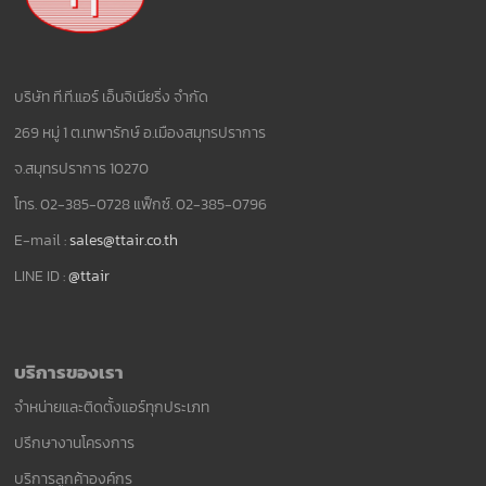
บริษัท ที.ที.แอร์ เอ็นจิเนียริ่ง จำกัด
269 หมู่ 1 ต.เทพารักษ์ อ.เมืองสมุทรปราการ
จ.สมุทรปราการ 10270
โทร. 02-385-0728 แฟ็กซ์. 02-385-0796
E-mail :
sales@ttair.co.th
LINE ID :
@ttair
บริการของเรา
จำหน่ายและติดตั้งแอร์ทุกประเภท
ปรึกษางานโครงการ
บริการลูกค้าองค์กร