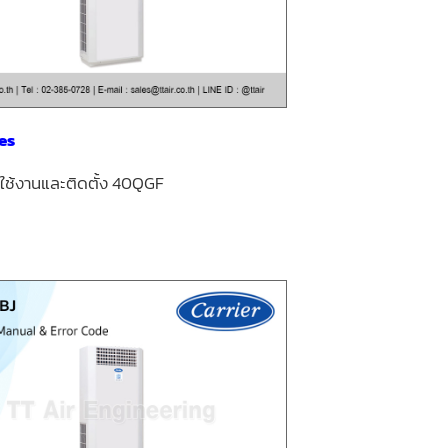
es
รใช้งานและ
ติดตั้ง 40QGF