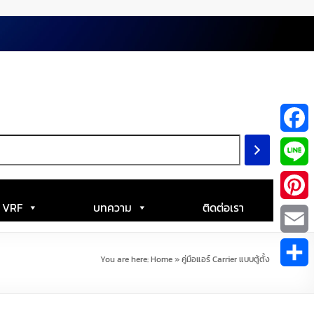
F
a
L
c
i
| VRF
บทความ
ติดต่อเรา
P
e
n
i
E
b
You are here:
Home
»
คู่มือแอร์ Carrier แบบตู้ตั้ง
e
n
m
S
o
t
a
h