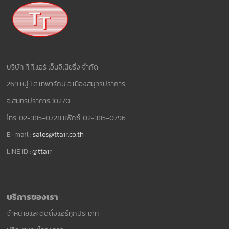
บริษัท ที.ที.แอร์ เอ็นจิเนียริ่ง จำกัด
269 หมู่ 1 ต.เทพารักษ์ อ.เมืองสมุทรปราการ
จ.สมุทรปราการ 10270
โทร. 02-385-0728 แฟ็กซ์. 02-385-0796
E-mail :
sales@ttair.co.th
LINE ID :
@ttair
บริการของเรา
จำหน่ายและติดตั้งแอร์ทุกประเภท