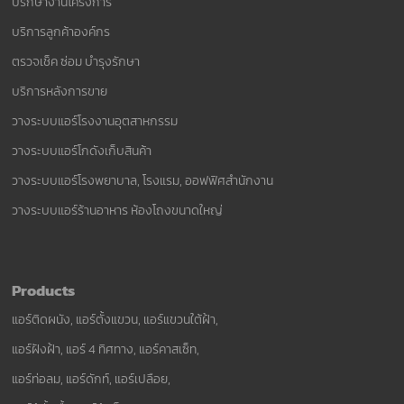
ปรึกษางานโครงการ
บริการลูกค้าองค์กร
ตรวจเช็ค ซ่อม บำรุงรักษา
บริการหลังการขาย
วางระบบแอร์โรงงานอุตสาหกรรม
วางระบบแอร์โกดังเก็บสินค้า
วางระบบแอร์โรงพยาบาล, โรงแรม, ออฟฟิศสำนักงาน
วางระบบแอร์ร้านอาหาร ห้องโถงขนาดใหญ่
Products
แอร์ติดผนัง, แอร์ตั้งแขวน, แอร์แขวนใต้ฝ้า,
แอร์ฝังฝ้า, แอร์ 4 ทิศทาง, แอร์คาสเซ็ท,
แอร์ท่อลม, แอร์ดักท์, แอร์เปลือย,