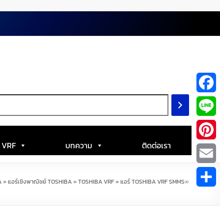
F
a
L
c
i
| VRF
บทความ
ติดต่อเรา
P
e
n
i
E
b
A
»
แอร์เชิงพาณิชย์ TOSHIBA
»
TOSHIBA VRF
»
แอร์ TOSHIBA VRF SMMS∞
e
n
m
S
o
t
a
h