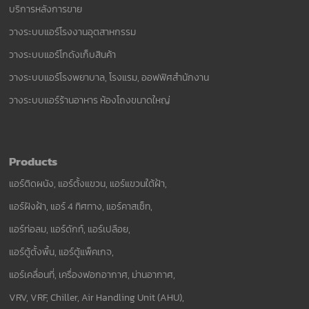
บริการหลังการขาย
วางระบบแอร์โรงงานอุตสาหกรรม
วางระบบแอร์โกดังเก็บสินค้า
วางระบบแอร์โรงพยาบาล, โรงแรม, ออฟฟิศสำนักงาน
วางระบบแอร์ร้านอาหาร ห้องโถงขนาดใหญ่
Products
แอร์ติดผนัง, แอร์ตั้งแขวน, แอร์แขวนใต้ฝ้า,
แอร์ฝังฝ้า, แอร์ 4 ทิศทาง, แอร์คาสเซ็ท,
แอร์ท่อลม, แอร์ดักท์, แอร์เปลือย,
แอร์ตู้ตั้งพื้น, แอร์ตู้แพ็คเกจ,
แอร์เคลื่อนที่, เครื่องฟอกอากาศ, ม่านอากาศ,
VRV, VRF, Chiller, Air Handling Unit (AHU),