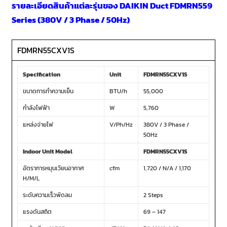
รายละเอียดสินค้าแต่ละรุ่นของ DAIKIN Duct FDMRN559
Series (380V / 3 Phase / 50Hz)
FDMRN55CXV1S
Specification
Unit
FDMRN55CXV1S
ขนาดการทำความเย็น
BTU/h
55,000
กำลังไฟฟ้า
W
5,760
แหล่งจ่ายไฟ
V/Ph/Hz
380V / 3 Phase /
50Hz
Indoor Unit Model
FDMRN55CXV1S
อัตราการหมุนเวียนอากาศ
cfm
1,720 / N/A / 1,170
H/M/L
ระดับความเร็วพัดลม
2 Steps
แรงดันสถิต
69 – 147