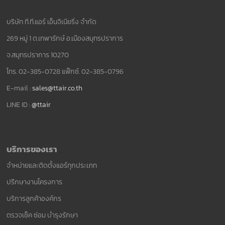
บริษัท ที.ที.แอร์ เอ็นจิเนียริ่ง จำกัด
269 หมู่ 1 ต.เทพารักษ์ อ.เมืองสมุทรปราการ
จ.สมุทรปราการ 10270
โทร. 02-385-0728 แฟ็กซ์. 02-385-0796
E-mail :
sales@ttair.co.th
LINE ID :
@ttair
บริการของเรา
จำหน่ายและติดตั้งแอร์ทุกประเภท
ปรึกษางานโครงการ
บริการลูกค้าองค์กร
ตรวจเช็ค ซ่อม บำรุงรักษา