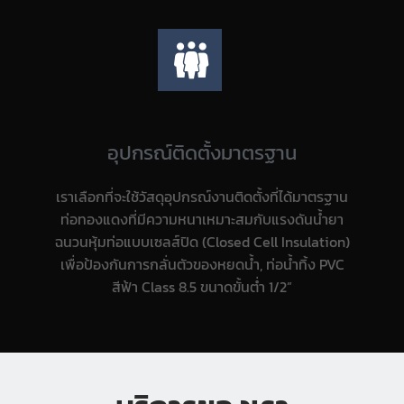
อุปกรณ์ติดตั้งมาตรฐาน
เราเลือกที่จะใช้วัสดุอุปกรณ์งานติดตั้งที่ได้มาตรฐาน
ท่อทองแดงที่มีความหนาเหมาะสมกับแรงดันน้ำยา
ฉนวนหุ้มท่อแบบเซลส์ปิด (Closed Cell Insulation)
เพื่อป้องกันการกลั่นตัวของหยดน้ำ, ท่อน้ำทิ้ง PVC
สีฟ้า Class 8.5 ขนาดขั้นต่ำ 1/2”